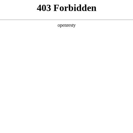
产品及服务
行业解决方案
合作伙伴
投资者关系
智能+”规模化落地推动产业重构
《经济日报》在《“人工智能+”规模化落地推动产业重构》一文中指出，
破140万亿，两年间增长超千倍。面对这场技术洪流，如何将技术红利转
 for Process”理念，公司2026年Q1营收达405.6亿元，其中A
企业AI应用已完成关键一跃：从边缘化的对话工具，进阶为以智能体为核